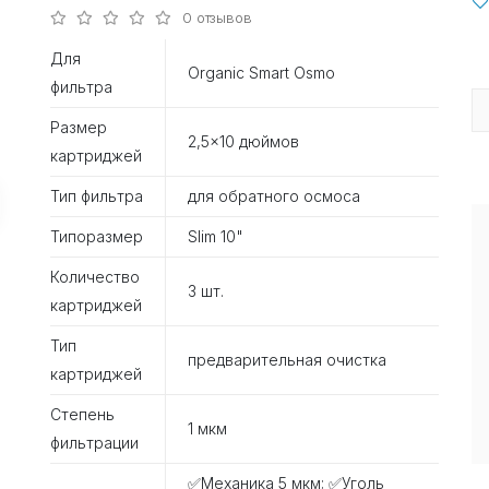
0 отзывов
Для
Organic Smart Osmo
фильтра
Размер
2,5×10 дюймов
картриджей
Тип фильтра
для обратного осмоса
Типоразмер
Slim 10"
Количество
3 шт.
картриджей
Тип
предварительная очистка
картриджей
Степень
1 мкм
фильтрации
✅Механика 5 мкм; ✅Уголь