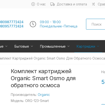
О нас
Доставка и оплата
Срав
Search
380987772424
09:00 - 18:00
380957772424
Понедельник-Пятница
ые
Бытовые
Промышленные
Картриджи
мплект Картриджей Organic Smart Osmo Для Обратного Осмоса
Комплект картриджей
Н
Organic Smart Osmo для
5
обратного осмоса
Производитель:
Organic
Модель: ORG-123-Smart