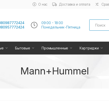
О нас
Доставка и оплата
Срав
Search
380987772424
09:00 - 18:00
380957772424
Понедельник-Пятница
ые
Бытовые
Промышленные
Картриджи
Mann+Hummel