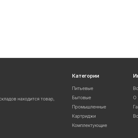
Категории
И
Питьевые
В
Бытовые
О 
складов находится товар,
Промышленные
Га
Картриджи
Во
Комплектующие