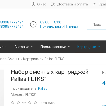
О нас
Доставка и оплата
Срав
Search
380987772424
09:00 - 18:00
380957772424
Понедельник-Пятница
ые
Бытовые
Промышленные
Картриджи
бор Сменных Картриджей Pallas FLTKS1
Набор сменных картриджей
Н
Pallas FLTKS1
4
Производитель:
Pallas
Модель: FLTKS1
0 отзывов