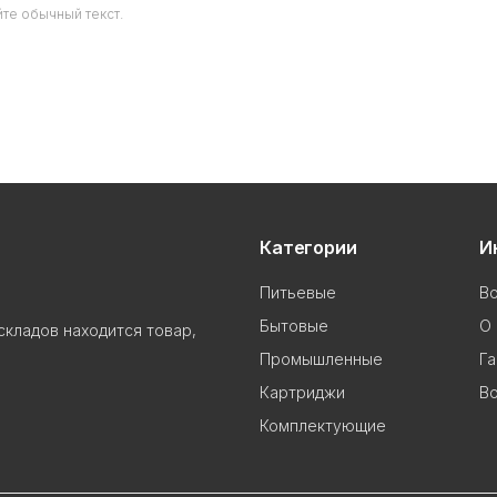
те обычный текст.
Категории
И
Питьевые
В
Бытовые
О 
складов находится товар,
Промышленные
Га
Картриджи
Во
Комплектующие