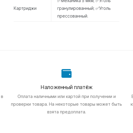
✅Механика 5 мкм; ✅Уголь
Картриджи
гранулированный; ✅Уголь
прессованный.
Наложенный платёж
 в
Оплата наличными или картой при получении и
е
проверки товара. На некоторые товары может быть
к
взята предоплата.