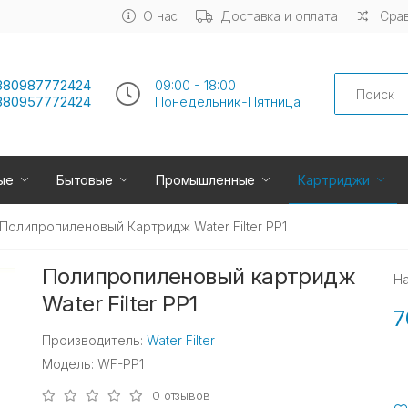
О нас
Доставка и оплата
Срав
Search
380987772424
09:00 - 18:00
380957772424
Понедельник-Пятница
ые
Бытовые
Промышленные
Картриджи
Полипропиленовый Картридж Water Filter PP1
Полипропиленовый картридж
Н
Water Filter PP1
7
Производитель:
Water Filter
Модель: WF-PP1
0 отзывов