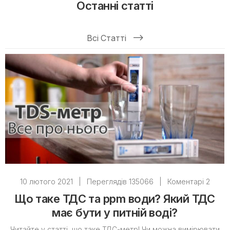
Останні статті
Всі Статті
10 лютого 2021
|
Переглядів 135066
|
Коментарі 2
Що таке ТДС та ppm води? Який ТДС
має бути у питній воді?
Читайте у статті, що таке ТДС-метр! Чи можна вимірювати