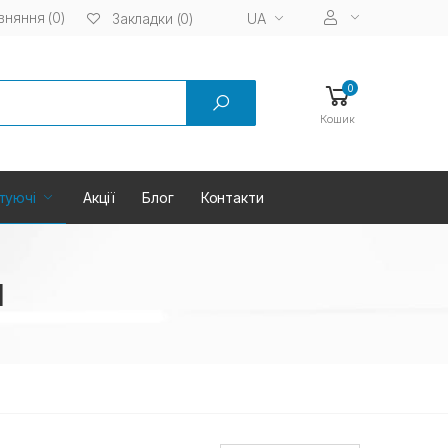
вняння (0)
UA
Закладки (0)
0
Кошик
туючі
Акції
Блог
Контакти
и