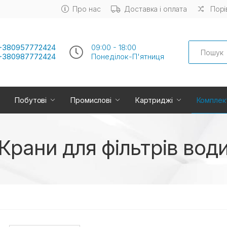
Про нас
Доставка і оплата
Порі
Search
+380957772424
09:00 - 18:00
+380987772424
Понеділок-П'ятниця
Побутові
Промислові
Картриджі
Комплек
Крани для фільтрів вод