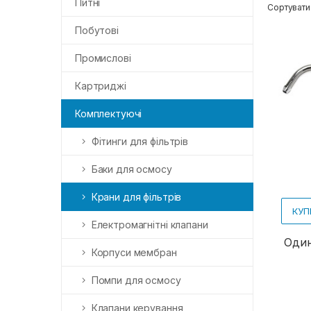
Питні
Сортувати
Побутові
Промислові
Картриджі
Комплектуючі
Фітинги для фільтрів
Баки для осмосу
Крани для фільтрів
КУП
Електромагнітні клапани
Один
Корпуси мембран
Помпи для осмосу
Клапани керування