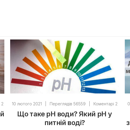
 2
10 лютого 2021
|
Переглядів 56559
|
Коментарі 2
0
ий
Що таке рН води? Який pH у
питній воді?
з