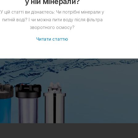
у ній мінерали?
У цій статті ви дізнаєтесь: Чи потрібні мінерали у
питній воді? І чи можна пити воду після фільтра
зворотного осмосу?
Читати статтю