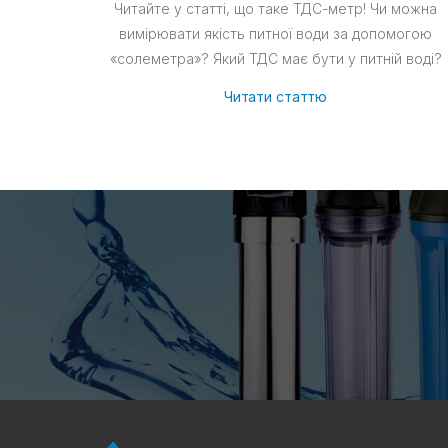
Читайте у статті, що таке ТДС-метр! Чи можна
вимірювати якість питної води за допомогою
«солеметра»? Який ТДС має бути у питній воді?
Читати статтю