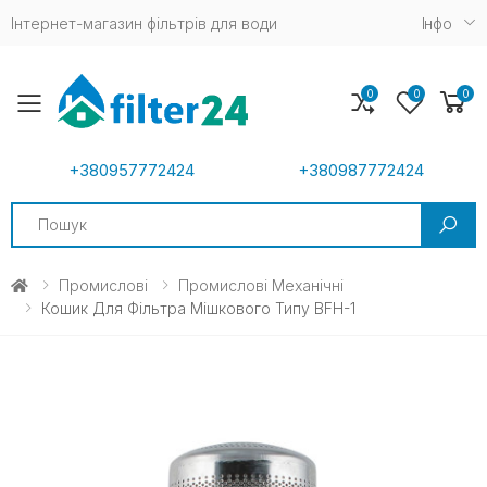
Інтернет-магазин фільтрів для води
Iнфо
0
0
0
Toggle mobile menu
+380957772424
+380987772424
Search
Промислові
Промислові Механічні
Кошик Для Фільтра Мішкового Типу BFH-1