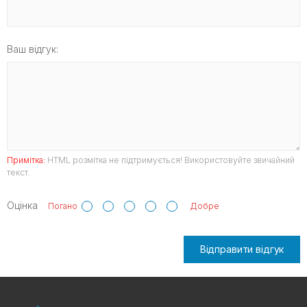
Ваш відгук:
Примітка:
HTML розмітка не підтримується! Використовуйте звичайний
текст.
Оцінка
Погано
Добре
Відправити відгук