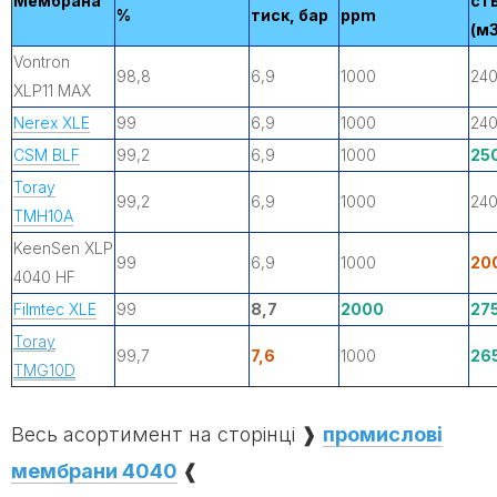
Мембрана
ст
%
тиск, бар
ppm
(м3
Vontron
98,8
6,9
1000
240
XLP11 MAX
Nerex XLE
99
6,9
1000
240
CSM BLF
99,2
6,9
1000
250
Toray
99,2
6,9
1000
240
TMH10A
KeenSen XLP
99
6,9
1000
200
4040 HF
Filmtec XLE
99
8,7
2000
275
Toray
99,7
7,6
1000
265
TMG10D
Весь асортимент на сторінці ❱
промислові
мембрани 4040
❰