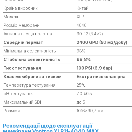
Країна виробник
Китай
Модель
XLP
Розмір мембрани
4040
Активна площа полотна
90 ft2 (8.4м2)
Середній перміат
2400 GPD (9.1 м3/добу)
Мінімальна селективність
98%
Стабільна селективність
98,8%
Тиск тестування
100 PSI (6,9 бар)
Клас мембрани за тиском
Екстра низьконапірна
Температура тестування
25℃
pH тестування
7,0 ±0.5
Максимальний SDI
до 5
Розміри
1016×99,7 мм
Рекомендації щодо експлуатації
мембрани Vontron XLP11-4040 MAX