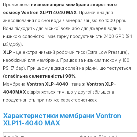
Промислова
низьконапірна мембрана зворотного
осмосу Vontron XLP11 4040 MAX
. Призначена для
знесолювання прісної води з мінералізацією до 1000 ppm.
Вона підходить для міської води або для джерел води з
низькою солоністю і має гарну продуктивність 2400 GPD (9.1
м3/добу).
XLP
- це екстра низький робочий тиск (Extra Low Pressure),
необхідний для мембрани. Працює за низьким тиском у 100
PSI (7 бар). При цьому відкид солей на рідині, що тестується
(стабільна селективність) 98%.
Мембрана
Vontron XLP-4040
і така ж
Vontron XLP-
4040MAX
відрізняється тим, що у другої збільшена
продуктивність при тих же характеристиках.
Характеристики мембрани Vontron
XLP11-4040 MAX
Виробник
Вонтрон (Vontron)