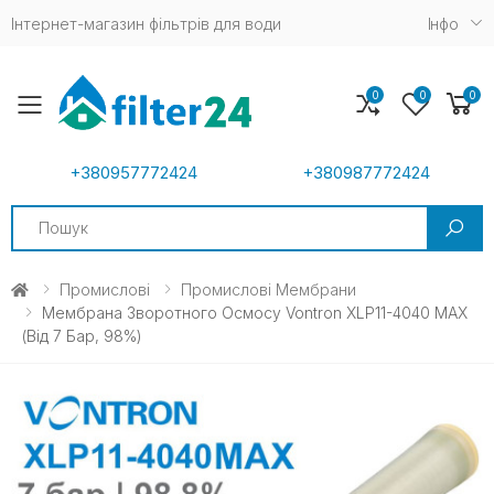
Інтернет-магазин фільтрів для води
Iнфо
0
0
0
Toggle mobile menu
+380957772424
+380987772424
Search
Промислові
Промислові Мембрани
Мембрана Зворотного Осмосу Vontron XLP11-4040 MAX
(від 7 Бар, 98%)