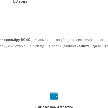
TDS води
ипорозміру 8040
для демінералізації води в системах зворотн
печуючи стабільне відкидання солей
(селективність) до 99.3
Накладений платіж