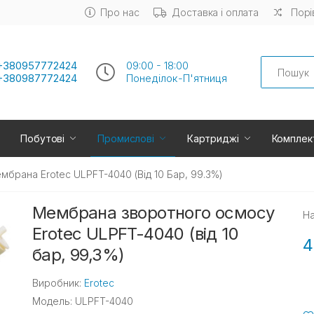
Про нас
Доставка і оплата
Порі
Search
+380957772424
09:00 - 18:00
+380987772424
Понеділок-П'ятниця
Побутові
Промислові
Картриджі
Комплек
мбрана Erotec ULPFT-4040 (від 10 Бар, 99.3%)
Мембрана зворотного осмосу
На
Erotec ULPFT-4040 (від 10
4
бар, 99,3%)
Виробник:
Erotec
Модель: ULPFT-4040