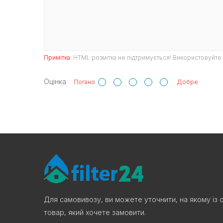
Примітка:
HTML розмітка не підтримується! Використовуйте 
Оцінка
Погано
Добре
Для самовивозу, ви можете уточнити, на якому із 
товар, який хочете замовити.