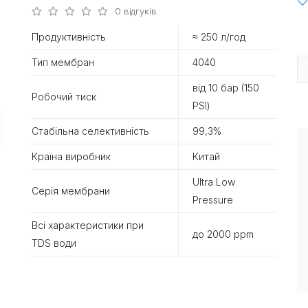
0 відгуків
Продуктивність
≈ 250 л/год
Тип мембран
4040
від 10 бар (150
Робочий тиск
PSI)
Стабільна селективність
99,3%
Країна виробник
Китай
Ultra Low
Серія мембрани
Pressure
Всі характеристики при
до 2000 ppm
TDS води