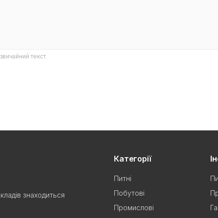
звичайний текст.
Категорії
І
Питні
Пи
Побутові
Пр
складів знаходиться
Промислові
Га