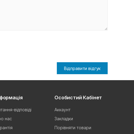
Відправити відгук
нформація
Особистий Кабінет
тання-відповіді
Аккаунт
о нас
Закладки
рантія
Порівняти товари