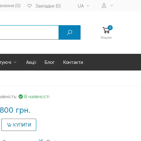
вняння (0)
UA
Закладки (0)
0
Кошик
туючі
Акції
Блог
Контакти
явність:
В наявності
800 грн.
КУПИТИ