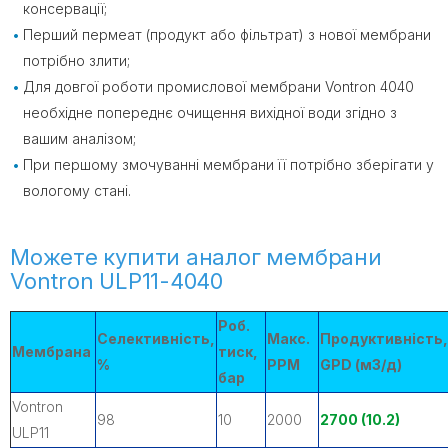
консервації;
Перший пермеат (продукт або фільтрат) з нової мембрани
потрібно злити;
Для довгої роботи промислової мембрани Vontron 4040
необхідне попереднє очищення вихідної води згідно з
вашим аналізом;
При першому змочуванні мембрани її потрібно зберігати у
вологому стані.
Можете купити аналог мембрани
Vontron ULP11-4040
Роб.
Селективність,
Макс.
Продуктивність,
Мембрана
тиск,
%
PPM
GPD (м3/д)
бар
Vontron
98
10
2000
2700 (10.2)
ULP11