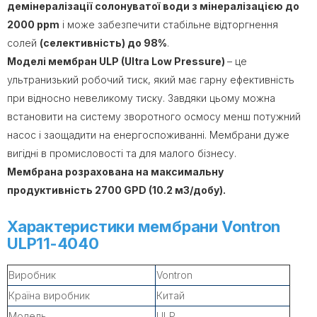
демінералізації солонуватої води з мінералізацією до
2000 ppm
і може забезпечити стабільне відторгнення
солей
(селективність) до 98%
.
Моделі мембран ULP (Ultra Low Pressure)
– це
ультранизький робочий тиск, який має гарну ефективність
при відносно невеликому тиску. Завдяки цьому можна
встановити на систему зворотного осмосу менш потужний
насос і заощадити на енергоспоживанні. Мембрани дуже
вигідні в промисловості та для малого бізнесу.
Мембрана розрахована на максимальну
продуктивність 2700 GPD (10.2 м3/добу).
Характеристики мембрани Vontron
ULP11-4040
Виробник
Vontron
Країна виробник
Китай
Модель
ULP