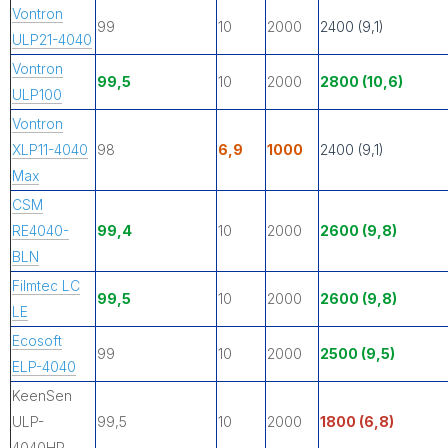
Vontron
99
10
2000
2400 (9,1)
ULP21-4040
Vontron
99,5
10
2000
2800 (10,6)
ULP100
Vontron
XLP11-4040
98
6,9
1000
2400 (9,1)
Max
CSM
RE4040-
99,4
10
2000
2600 (9,8)
BLN
Filmtec LC
99,5
10
2000
2600 (9,8)
LE
Ecosoft
99
10
2000
2500 (9,5)
ELP-4040
KeenSen
ULP-
99,5
10
2000
1800 (6,8)
4040HR