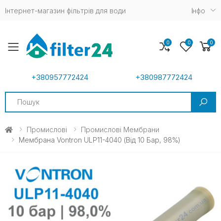
Інтернет-магазин фільтрів для води
Iнфо
0
0
0
Toggle mobile menu
+380957772424
+380987772424
Search
Промислові
Промислові Мембрани
Мембрана Vontron ULP11-4040 (від 10 Бар, 98%)