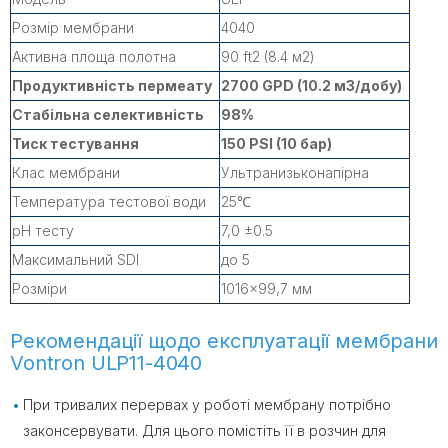
Розмір мембрани
4040
Активна площа полотна
90 ft2 (8.4 м2)
Продуктивність пермеату
2700 GPD (10.2 м3/добу)
Стабільна селективність
98%
Тиск тестування
150 PSI (10 бар)
Клас мембрани
Ультранизьконапірна
Температура тестової води
25℃
рН тесту
7,0 ±0.5
Максимальний SDI
до 5
Розміри
1016×99,7 мм
Рекомендації щодо експлуатації мембрани
Vontron ULP11-4040
При тривалих перервах у роботі мембрану потрібно
законсервувати. Для цього помістіть її в розчин для