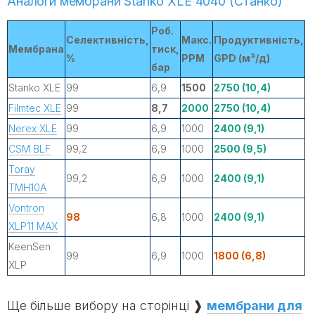
Аналоги мембрани Stanko XLE 4040 (Станко)
Роб.
Селективність,
Макс.
Продуктивність,
Мембрана
тиск,
%
PPM
GPD (м³/д)
бар
Stanko XLE
99
6,9
1500
2750 (10,4)
Filmtec XLE
99
8,7
2000
2750 (10,4)
Nerex XLE
99
6,9
1000
2400 (9,1)
CSM BLF
99,2
6,9
1000
2500 (9,5)
Toray
99,2
6,9
1000
2400 (9,1)
TMH10A
Vontron
98
6,8
1000
2400 (9,1)
XLP11 MAX
KeenSen
99
6,9
1000
1800 (6,8)
XLP
Ще більше вибору на сторінці ❱
мембрани для