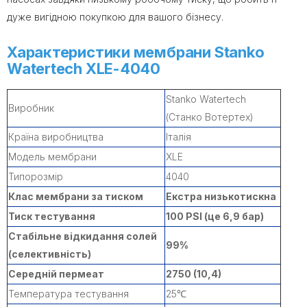
дуже вигідною покупкою для вашого бізнесу.
Характеристики мембрани Stanko
Watertech XLE-4040
Stanko Watertech
Виробник
(Станко Вотертех)
Країна виробництва
Італія
Модель мембрани
XLE
Типорозмір
4040
Клас мембрани за тиском
Екстра низькотискна
Тиск тестування
100 PSI (це 6,9 бар)
Стабільне відкидання солей
99%
(селективність)
Середній пермеат
2750 (10,4)
Температура тестування
25℃