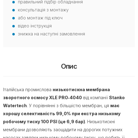
правильний підбір обладнання
консультація з монтажу
або монтаж під ключ
відео інструкція
знижка на наступні замовлення
Опис
Італійська промислова
низькотискна мембрана
зворотного осмосу XLE PRO‐4040
від компанії
Stanko
Watertech
. У порівнянні з більшістю мембран, ця
має
хорошу селективність 99,0% при екстра низькому
робочому тиску 100 PSI (це 6,9 бар)
. Низькотискні
мембрани дозволяють заощадити на дорогих потужних
насосах завдяки низькому робочому тиску, що робить її