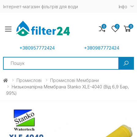
Інтернет-магазин фільтрів для води
Iнфо
0
0
0
Toggle mobile menu
+380957772424
+380987772424
Search
Промислові
Промислові Мембрани
Низьконапірна Мембрана Stanko XLE-4040 (від 6,9 Бар,
99%)